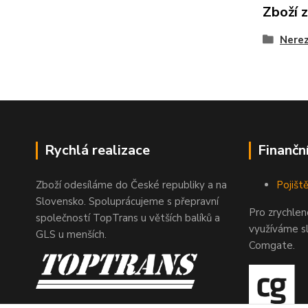
Zboží 
Nerez
Rychlá realizace
Finančn
Zboží odesíláme do České republiky a na
Pojiště
Slovensko. Spoluprácujeme s přepravní
Pro zrychle
společností TopTrans u větších balíků a
využíváme s
GLS u menších.
Comgate.