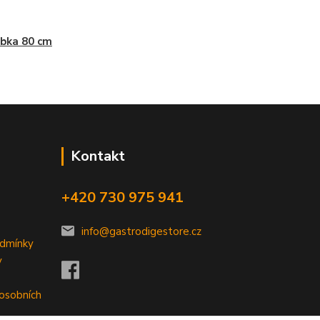
bka 80 cm
Kontakt
+420 730 975 941
info@gastrodigestore.cz
odmínky
y
 osobních