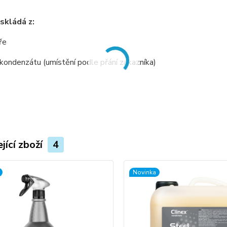
skládá z:
ře
 kondenzátu (umístění podle přání zákazníka)
jící zboží
4
Novinka