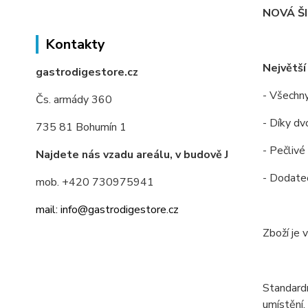
NOVÁ Š
Kontakty
Největší
gastrodigestore.cz
- Všechny
Čs. armády 360
- Díky dv
735 81 Bohumín 1
- Pečlivé
Najdete nás vzadu areálu, v budově J
- Dodateč
mob. +420 730975941
mail: info@gastrodigestore.cz
Zboží je 
Standardn
umístění.