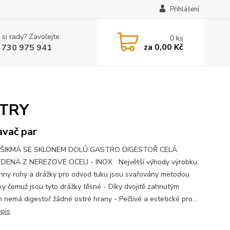
Přihlášení
 si rady? Zavolejte.
0
ks
za
0,00 Kč
 730 975 941
LTRY
vač par
ŠIKMÁ SE SKLONEM DOLŮ GASTRO DIGESTOŘ CELÁ
DENÁ Z NEREZOVÉ OCELI - INOX Největší výhody výrobku:
hny rohy a drážky pro odvod tuku jsou svařovány metodou
íky čemuž jsou tyto drážky těsné - Díky dvojitě zahnutým
 nemá digestoř žádné ostré hrany - Pečlivé a estetické pro...
opis