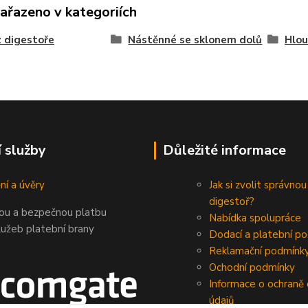
zařazeno v kategoriích
 digestoře
Nástěnné se sklonem dolů
Hlou
í služby
Důležité informace
ní a úvěry
Jak si zvolit správnou
digestoř?
nou a bezpečnou platbu
Nabídka spolupráce
lužeb platební brany
Dodací a platební p
Reklamační podmínk
Ochodní podmínky
Informace o ochraně
údajů