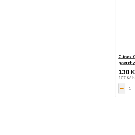
Clinex G
povrchy 
130 K
107 Kč
b