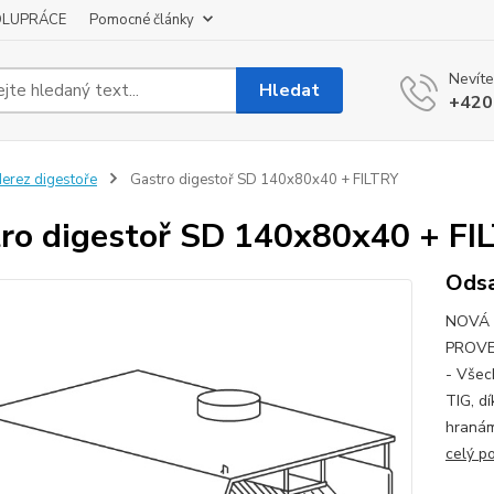
OLUPRÁCE
Pomocné články
Nevíte
Hledat
+420
erez digestoře
Gastro digestoř SD 140x80x40 + FILTRY
ro digestoř SD 140x80x40 + FI
Odsa
NOVÁ 
PROVE
- Všec
TIG, d
hranám
celý p