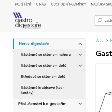
POJIŠTĚNÍ
O NÁS
OBCHODNÍ PODMÍNKY
NABÍDKA SP
Úvod
N
Nerez digestoře
Gast
Nástěnné se sklonem nahoru
Nástěnné se sklonem dolů
Středové se sklonem dolů
Nástěnné krabicové (tvar
kostky)
Příslušenství k digestořím