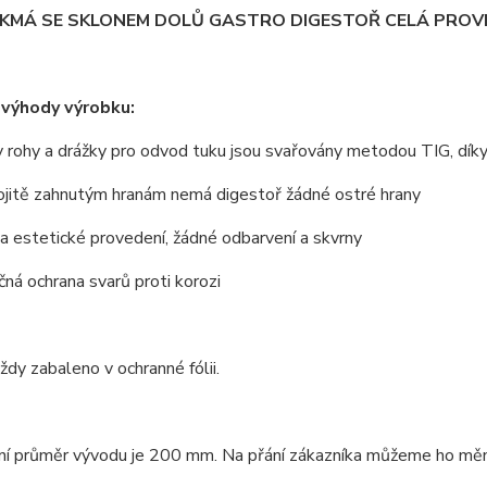
IKMÁ SE SKLONEM DOLŮ GASTRO DIGESTOŘ CELÁ PROVE
 výhody výrobku:
 rohy a drážky pro odvod tuku jsou svařovány metodou TIG, dík
ojitě zahnutým hranám nemá digestoř žádné ostré hrany
 a estetické provedení, žádné odbarvení a skvrny
ná ochrana svarů proti korozi
vždy zabaleno v ochranné fólii.
í průměr vývodu je 200 mm. Na přání zákazníka můžeme ho měnit