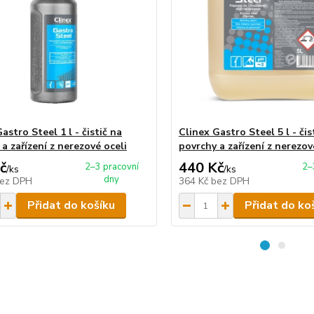
astro Steel 1 l - čistič na
Clinex Gastro Steel 5 l - čis
a zařízení z nerezové oceli
povrchy a zařízení z nerezov
č
440 Kč
2–3 pracovní
2–
/
ks
/
ks
dny
ez DPH
364 Kč
bez DPH
Přidat do košíku
Přidat do ko