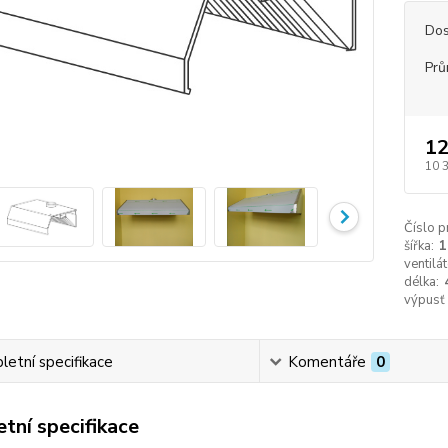
Dos
Prů
12
10 
Číslo p
šířka:
1
ventilát
délka:
výpusť
etní specifikace
Komentáře
0
tní specifikace