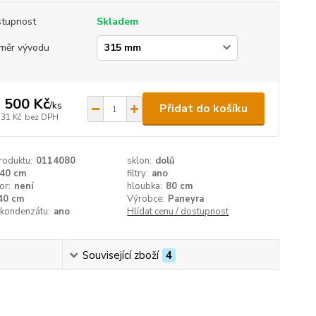
tupnost
Skladem
měr vývodu
 500 Kč
/
ks
Přidat do košíku
331 Kč
bez DPH
roduktu:
0114080
sklon:
dolů
40 cm
filtry:
ano
or:
není
hloubka:
80 cm
40 cm
Výrobce:
Paneyra
 kondenzátu:
ano
Hlídat cenu / dostupnost
Související zboží
4