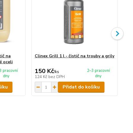
tič na
Clinex Grill 1 l - čistič na trouby a grily
Cli
é oceli
150 Kč
6
3 pracovní
2–3 pracovní
/
ks
dny
dny
124 Kč
bez DPH
55
šíku
Přidat do košíku