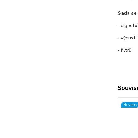
Sada se 
- digesto
- výpusti
- filtrů
Souvise
Novinka