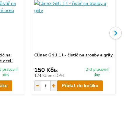
tič na
Clinex Grill 1 l - čistič na trouby a grily
Cli
é oceli
150 Kč
6
3 pracovní
2–3 pracovní
/
ks
dny
dny
124 Kč
bez DPH
55
šíku
Přidat do košíku