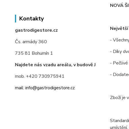
NOVÁ Š
Kontakty
Největší
gastrodigestore.cz
- Všechny
Čs. armády 360
- Díky dv
735 81 Bohumín 1
- Pečlivé
Najdete nás vzadu areálu, v budově J
- Dodateč
mob. +420 730975941
mail: info@gastrodigestore.cz
Zboží je 
Standardn
umístění.