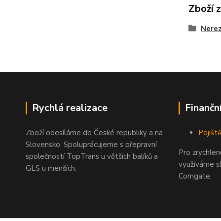
Zboží 
Nerez
Rychlá realizace
Finančn
Zboží odesíláme do České republiky a na
Pojiště
Slovensko. Spoluprácujeme s přepravní
Pro zrychle
společností TopTrans u větších balíků a
využíváme s
GLS u menších.
Comgate.