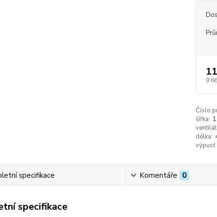
Dos
Prů
11
9 6
Číslo p
šířka:
1
ventilát
délka:
výpusť
etní specifikace
Komentáře
0
tní specifikace