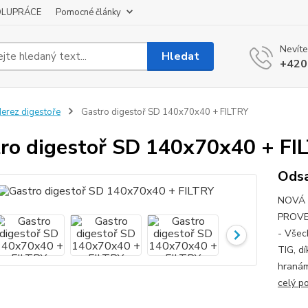
OLUPRÁCE
Pomocné články
Nevíte
Hledat
+420
erez digestoře
Gastro digestoř SD 140x70x40 + FILTRY
ro digestoř SD 140x70x40 + FI
Odsa
NOVÁ 
PROVE
- Všec
TIG, d
hranám
celý p