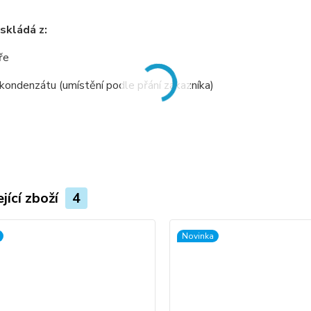
skládá z:
ře
 kondenzátu (umístění podle přání zákazníka)
jící zboží
4
Novinka