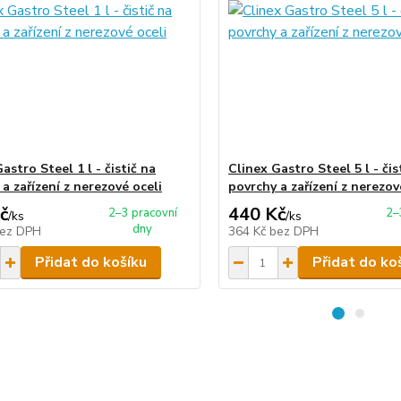
astro Steel 1 l - čistič na
Clinex Gastro Steel 5 l - čis
a zařízení z nerezové oceli
povrchy a zařízení z nerezov
č
440 Kč
2–3 pracovní
2–
/
ks
/
ks
dny
ez DPH
364 Kč
bez DPH
Přidat do košíku
Přidat do ko