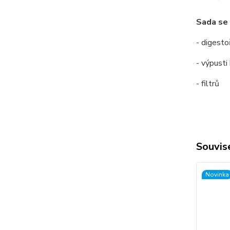
Sada se 
- digesto
- výpusti
- filtrů
Souvise
Novinka