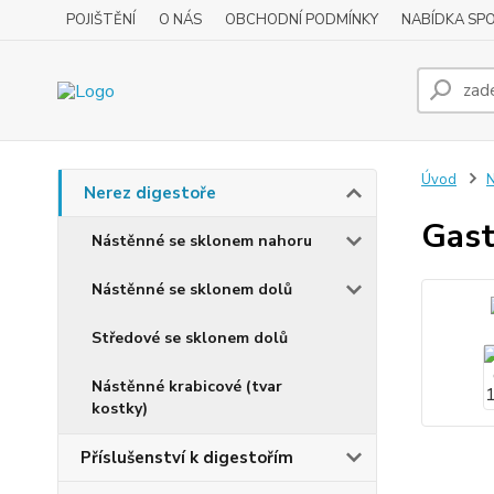
POJIŠTĚNÍ
O NÁS
OBCHODNÍ PODMÍNKY
NABÍDKA SP
Úvod
N
Nerez digestoře
Gast
Nástěnné se sklonem nahoru
Nástěnné se sklonem dolů
Středové se sklonem dolů
Nástěnné krabicové (tvar
kostky)
Příslušenství k digestořím