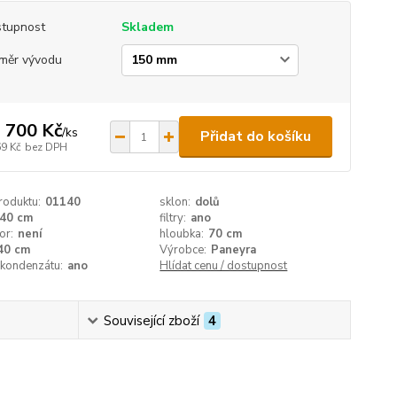
tupnost
Skladem
měr vývodu
 700 Kč
/
ks
Přidat do košíku
69 Kč
bez DPH
roduktu:
01140
sklon:
dolů
40 cm
filtry:
ano
or:
není
hloubka:
70 cm
40 cm
Výrobce:
Paneyra
 kondenzátu:
ano
Hlídat cenu / dostupnost
Související zboží
4