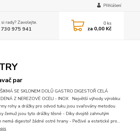
Přihlášení
 si rady? Zavolejte.
0
ks
za
0,00 Kč
 730 975 941
LTRY
vač par
ŠIKMÁ SE SKLONEM DOLŮ GASTRO DIGESTOŘ CELÁ
DENÁ Z NEREZOVÉ OCELI - INOX Největší výhody výrobku:
hny rohy a drážky pro odvod tuku jsou svařovány metodou
íky čemuž jsou tyto drážky těsné - Díky dvojitě zahnutým
 nemá digestoř žádné ostré hrany - Pečlivé a estetické pro...
opis