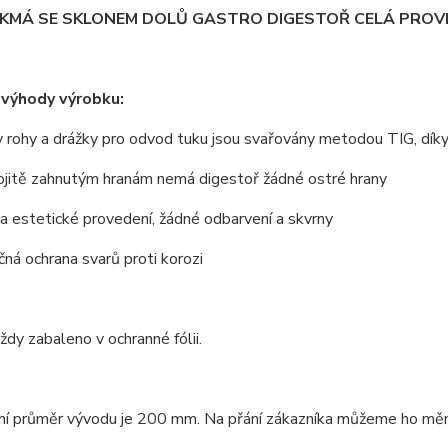
IKMÁ SE SKLONEM DOLŮ GASTRO DIGESTOŘ CELÁ PROVE
 výhody výrobku:
 rohy a drážky pro odvod tuku jsou svařovány metodou TIG, dík
ojitě zahnutým hranám nemá digestoř žádné ostré hrany
 a estetické provedení, žádné odbarvení a skvrny
ná ochrana svarů proti korozi
vždy zabaleno v ochranné fólii.
í průměr vývodu je 200 mm. Na přání zákazníka můžeme ho měnit