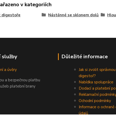
zařazeno v kategoriích
 digestoře
Nástěnné se sklonem dolů
Hlou
í služby
Důležité informace
ní a úvěry
Jak si zvolit správnou
digestoř?
nou a bezpečnou platbu
Nabídka spolupráce
lužeb platební brany
Dodací a platební p
Reklamační podmínk
Ochodní podmínky
Informace o ochraně
údajů