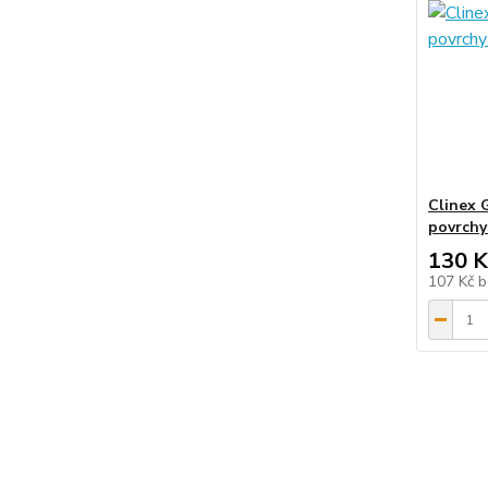
Clinex G
povrchy 
130 K
107 Kč
b