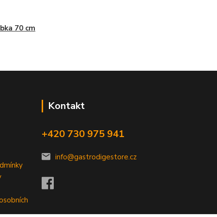
bka 70 cm
Kontakt
+420 730 975 941
info@gastrodigestore.cz
odmínky
y
 osobních