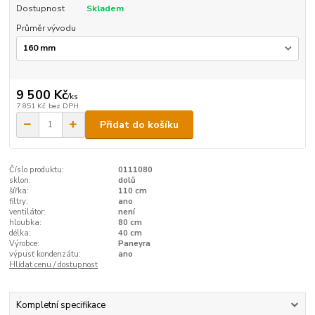
Dostupnost
Skladem
Průměr vývodu
9 500 Kč
/
ks
7 851 Kč
bez DPH
Přidat do košíku
Číslo produktu:
0111080
sklon:
dolů
šířka:
110 cm
filtry:
ano
ventilátor:
není
hloubka:
80 cm
délka:
40 cm
Výrobce:
Paneyra
výpusť kondenzátu:
ano
Hlídat cenu / dostupnost
Kompletní specifikace