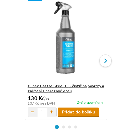
Clinex Gastro Steel 1 l - čistič na povrchy a
Clinex Gastr
zařízení z nerezové oceli
zařízení z n
130 Kč
440 Kč
/
ks
/
ks
2–3 pracovní dny
107 Kč
bez DPH
364 Kč
bez 
Přidat do košíku