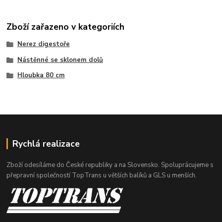
Zboží zařazeno v kategoriích
Nerez digestoře
Nástěnné se sklonem dolů
Hloubka 80 cm
Rychlá realizace
Zboží odesíláme do České republiky a na Slovensko. Spoluprácujeme s
přepravní společností TopTrans u větších balíků a GLS u menších.