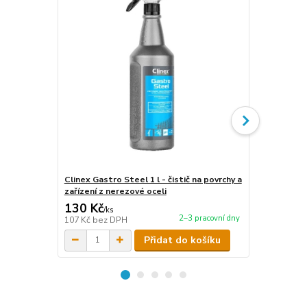
Clinex Gastro Steel 1 l - čistič na povrchy a
Clinex Gastr
zařízení z nerezové oceli
zařízení z n
130 Kč
440 Kč
/
ks
/
ks
2–3 pracovní dny
107 Kč
bez DPH
364 Kč
bez 
Přidat do košíku