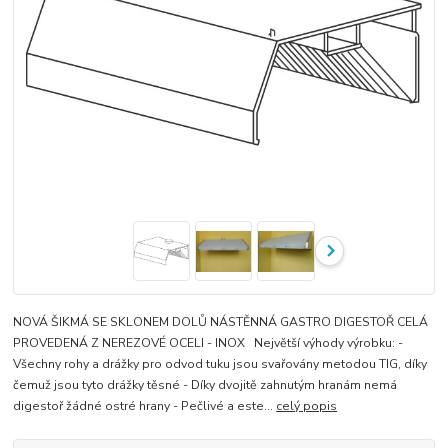
NOVÁ ŠIKMÁ SE SKLONEM DOLŮ NÁSTĚNNÁ GASTRO DIGESTOŘ CELÁ
PROVEDENÁ Z NEREZOVÉ OCELI - INOX Největší výhody výrobku: -
Všechny rohy a drážky pro odvod tuku jsou svařovány metodou TIG, díky
čemuž jsou tyto drážky těsné - Díky dvojitě zahnutým hranám nemá
digestoř žádné ostré hrany - Pečlivé a este...
celý popis