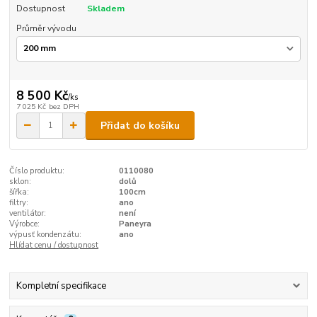
Dostupnost
Skladem
Průměr vývodu
8 500 Kč
/
ks
7 025 Kč
bez DPH
Přidat do košíku
Číslo produktu:
0110080
sklon:
dolů
šířka:
100cm
filtry:
ano
ventilátor:
není
Výrobce:
Paneyra
výpusť kondenzátu:
ano
Hlídat cenu / dostupnost
Kompletní specifikace