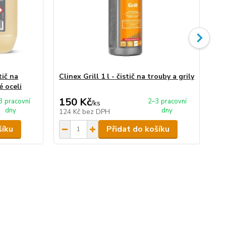
tič na
Clinex Grill 1 l - čistič na trouby a grily
Cli
é oceli
150 Kč
6
3 pracovní
2–3 pracovní
/
ks
dny
dny
124 Kč
bez DPH
55
šíku
Přidat do košíku