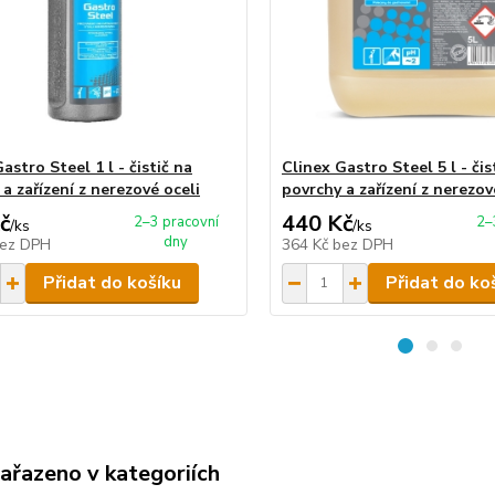
astro Steel 1 l - čistič na
Clinex Gastro Steel 5 l - čis
a zařízení z nerezové oceli
povrchy a zařízení z nerezov
č
440 Kč
2–3 pracovní
2–
/
ks
/
ks
dny
ez DPH
364 Kč
bez DPH
Přidat do košíku
Přidat do ko
zařazeno v kategoriích