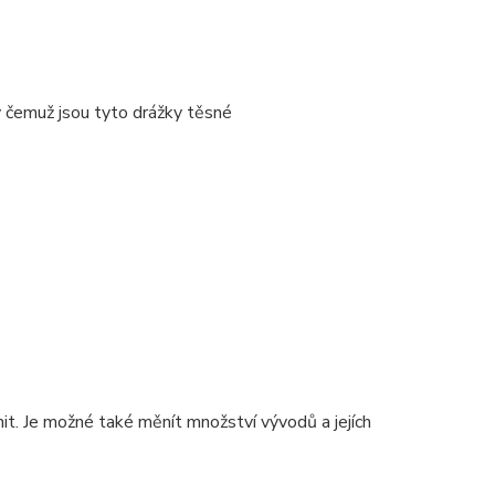
y čemuž jsou tyto drážky těsné
. Je možné také měnít množství vývodů a jejích