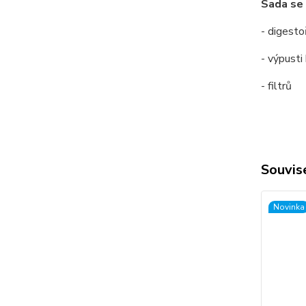
Sada se 
- digesto
- výpusti
- filtrů
Souvise
Novinka