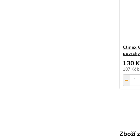
Clinex G
povrchy 
130 K
107 Kč
b
Zboží 