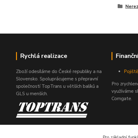
Nerez
Rychlá realizace
Finančn
Zboží odesíláme do České republiky a na
Pojiště
Slovensko. Spoluprácujeme s přepravní
Pro zrychle
společností TopTrans u větších balíků a
využíváme s
GLS u menších.
Comgate.
Pro základní funk