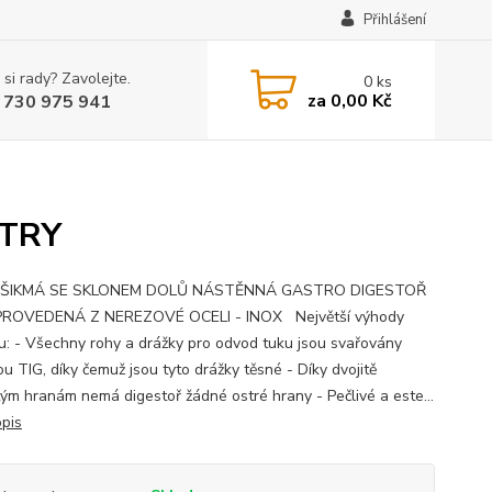
Přihlášení
 si rady? Zavolejte.
0
ks
za
0,00 Kč
 730 975 941
LTRY
ŠIKMÁ SE SKLONEM DOLŮ NÁSTĚNNÁ GASTRO DIGESTOŘ
PROVEDENÁ Z NEREZOVÉ OCELI - INOX Největší výhody
u: - Všechny rohy a drážky pro odvod tuku jsou svařovány
u TIG, díky čemuž jsou tyto drážky těsné - Díky dvojitě
ým hranám nemá digestoř žádné ostré hrany - Pečlivé a este...
opis