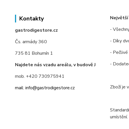
Největší
Kontakty
- Všechny
gastrodigestore.cz
- Díky dv
Čs. armády 360
- Pečlivé
735 81 Bohumín 1
- Dodateč
Najdete nás vzadu areálu, v budově J
mob. +420 730975941
Zboží je 
mail: info@gastrodigestore.cz
Standardn
umístění.