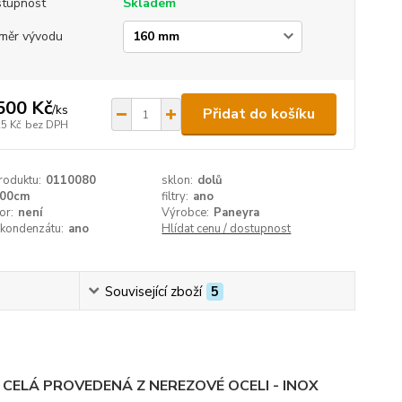
tupnost
Skladem
měr vývodu
500 Kč
/
ks
Přidat do košíku
25 Kč
bez DPH
roduktu:
0110080
sklon:
dolů
00cm
filtry:
ano
or:
není
Výrobce:
Paneyra
 kondenzátu:
ano
Hlídat cenu / dostupnost
Související zboží
5
ELÁ PROVEDENÁ Z NEREZOVÉ OCELI - INOX