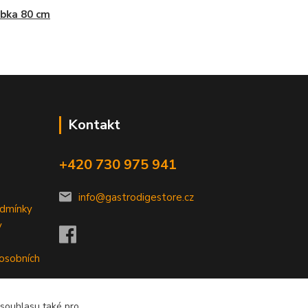
bka 80 cm
Kontakt
+420 730 975 941
info@gastrodigestore.cz
odmínky
y
 osobních
 souhlasu také pro