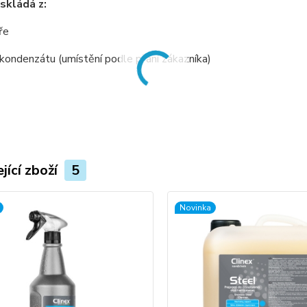
skládá z:
ře
 kondenzátu (umístění podle přání zákazníka)
jící zboží
5
Novinka