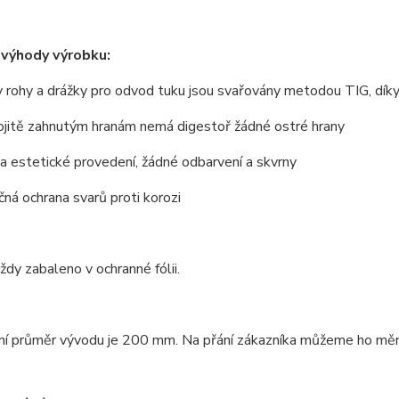
 výhody výrobku:
 rohy a drážky pro odvod tuku jsou svařovány metodou TIG, dík
ojitě zahnutým hranám nemá digestoř žádné ostré hrany
 a estetické provedení, žádné odbarvení a skvrny
ná ochrana svarů proti korozi
vždy zabaleno v ochranné fólii.
í průměr vývodu je 200 mm. Na přání zákazníka můžeme ho měnit