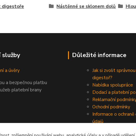
 digestoře
Nástěnné se sklonem dolů
Hlou
í služby
Důležité informace
ní a úvěry
Jak si zvolit správnou
digestoř?
nou a bezpečnou platbu
Nabídka spolupráce
lužeb platební brany
Dodací a platební p
Reklamační podmínk
Ochodní podmínky
Informace o ochraně
údajů
čnost, zpříjemnění používání webu, analytické účely a v případě udělení