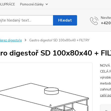
OLUPRÁCE
Pomocné články
Nevíte
Hledat
+420
erez digestoře
Gastro digestoř SD 100x80x40 + FILTRY
ro digestoř SD 100x80x40 + FI
NOVÁ 
CELÁ 
výrobk
metodo
zahnut
celý p