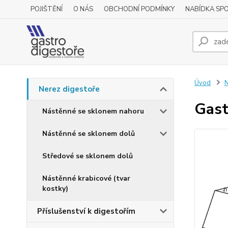
POJIŠTĚNÍ
O NÁS
OBCHODNÍ PODMÍNKY
NABÍDKA SP
Úvod
N
Nerez digestoře
Gast
Nástěnné se sklonem nahoru
Nástěnné se sklonem dolů
Středové se sklonem dolů
Nástěnné krabicové (tvar
kostky)
Příslušenství k digestořím