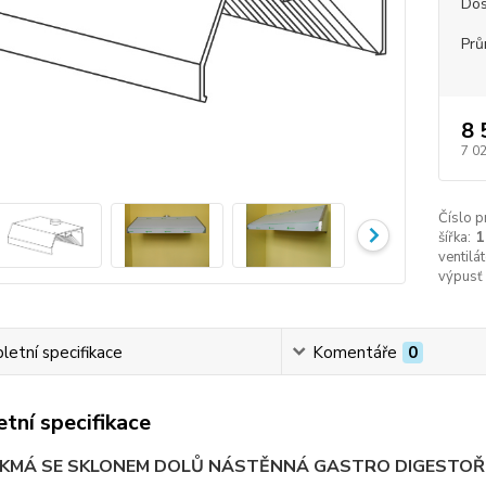
Dos
Prů
8 
7 0
Číslo p
šířka:
1
ventilát
výpusť
etní specifikace
Komentáře
0
tní specifikace
IKMÁ SE SKLONEM DOLŮ NÁSTĚNNÁ GASTRO DIGESTOŘ C